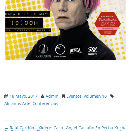
18 Mayo, 2017
Admin
Eventos
,
Volumen 10
Alicante
,
Arte
,
Conferencias
←
Raúl Carrión – Xidere: Caso
Angel Castaño En Pecha Kucha
Post navigation