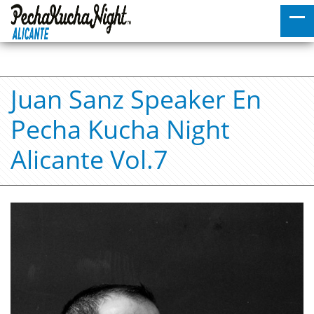
Juan Sanz Speaker En
Pecha Kucha Night
Alicante Vol.7