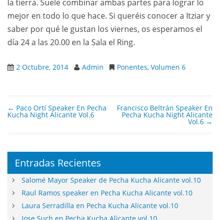
la tierra. Suele combinar ambas partes para lograr lo
mejor en todo lo que hace. Si queréis conocer a Itziar y
saber por qué le gustan los viernes, os esperamos el
día 24 a las 20.00 en la Sala el Ring.
2 Octubre, 2014
Admin
Ponentes
,
Volumen 6
←
Paco Ortí Speaker En Pecha
Francisco Beltrán Speaker En
Post navigation
Kucha Night Alicante Vol.6
Pecha Kucha Night Alicante
Vol.6
→
Entradas Recientes
Salomé Mayor Speaker de Pecha Kucha Alicante vol.10
Raul Ramos speaker en Pecha Kucha Alicante vol.10
Laura Serradilla en Pecha Kucha Alicante vol.10
Jose Such en Pecha Kucha Alicante vol.10